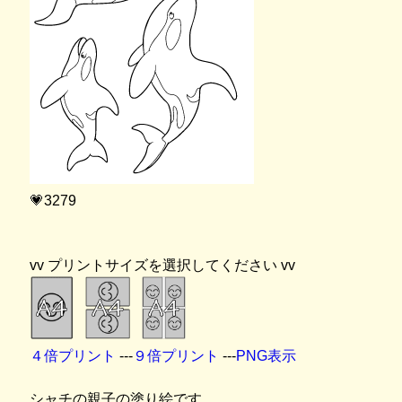
💗3279
vv プリントサイズを選択してください vv
４倍プリント
---
９倍プリント
---
PNG表示
シャチの親子の塗り絵です