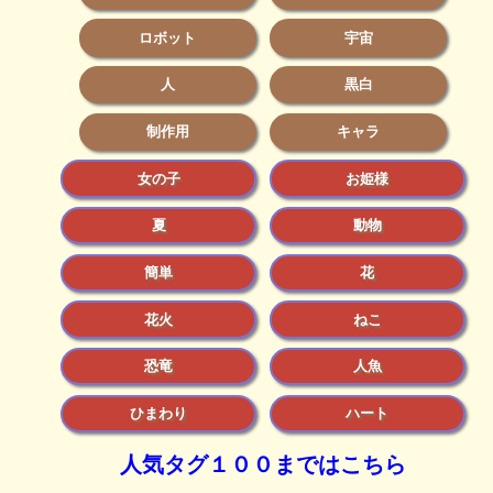
ロボット
宇宙
人
黒白
制作用
キャラ
女の子
お姫様
夏
動物
簡単
花
花火
ねこ
恐竜
人魚
ひまわり
ハート
人気タグ１００まではこちら