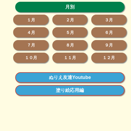
月別
１月
２月
３月
４月
５月
６月
７月
８月
９月
１０月
１１月
１２月
ぬりえ友達Youtube
塗り絵応用編