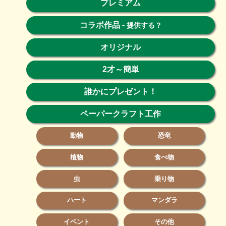
プレミアム
コラボ作品
-
提供する？
オリジナル
2才～簡単
誰かにプレゼント！
ペーパークラフト工作
動物
恐竜
植物
食べ物
虫
乗り物
ハート
マンダラ
イベント
その他