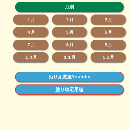
月別
１月
２月
３月
４月
５月
６月
７月
８月
９月
１０月
１１月
１２月
ぬりえ友達Youtube
塗り絵応用編