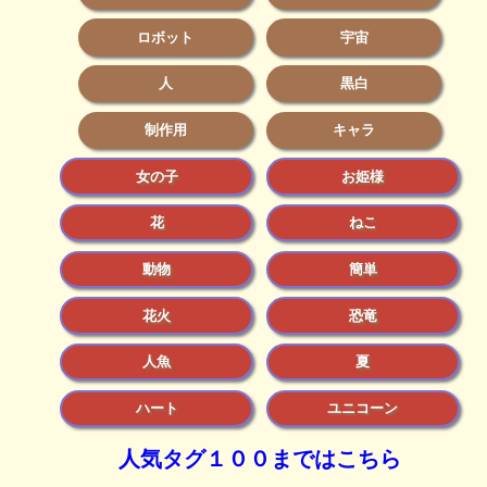
ロボット
宇宙
人
黒白
制作用
キャラ
女の子
お姫様
花
ねこ
動物
簡単
花火
恐竜
人魚
夏
ハート
ユニコーン
人気タグ１００まではこちら