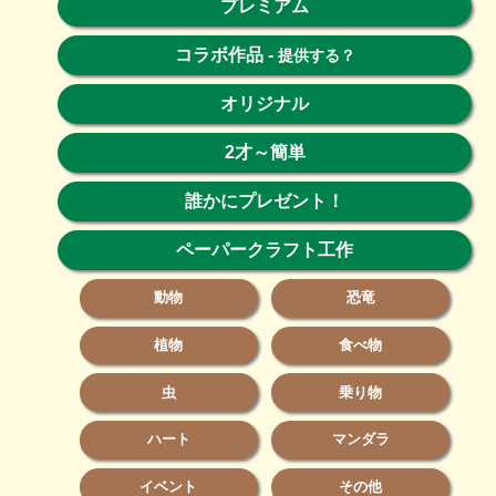
プレミアム
コラボ作品
-
提供する？
オリジナル
2才～簡単
誰かにプレゼント！
ペーパークラフト工作
動物
恐竜
植物
食べ物
虫
乗り物
ハート
マンダラ
イベント
その他