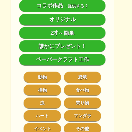
コラボ作品
-
提供する？
オリジナル
2才～簡単
誰かにプレゼント！
ペーパークラフト工作
動物
恐竜
植物
食べ物
虫
乗り物
ハート
マンダラ
イベント
その他