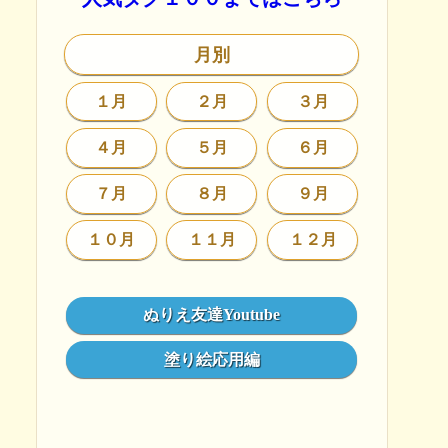
月別
１月
２月
３月
４月
５月
６月
７月
８月
９月
１０月
１１月
１２月
ぬりえ友達Youtube
塗り絵応用編