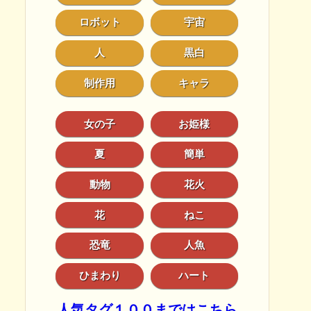
ロボット
宇宙
人
黒白
制作用
キャラ
女の子
お姫様
夏
簡単
動物
花火
花
ねこ
恐竜
人魚
ひまわり
ハート
人気タグ１００まではこちら